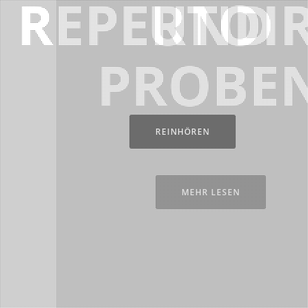
REPERTOI
UND
UNS
PROBE
REINHÖREN
MEHR ERFAHREN
MEHR LESEN